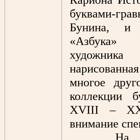
буквами-гр
Бунина, и 
«Азбука» з
художник
нарисованная
многое друг
коллекции б
XVIII – XX
внимание спе
На 