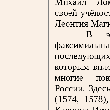
Михаил Лом
своей учёнос
Леонтия Маг
В эк
факсимильны
последующи
которым впл
многие пок
России. Здес
(1574, 1578)
Кариона Ист