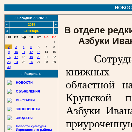
НОВОС
.: Сегодня: 7.8.2026 :.
«
2019
»
В отделе редк
«
Сентябрь
»
Пн
Вт
Ср
Чт
Пт
Сб
Вс
Азбуки Ива
1
2
3
4
5
6
7
8
9
10
11
12
13
14
15
Сотруд
16
17
18
19
20
21
22
23
24
25
26
27
28
29
30
книжных п
.: Разделы :.
областной н
НОВОСТИ
ОБЪЯВЛЕНИЯ
Крупской п
ВЫСТАВКИ
Азбуки Иван
ЭКОНОВОСТИ
ЭКОДАТЫ
приуроченну
Новости культуры
Икрянинского района