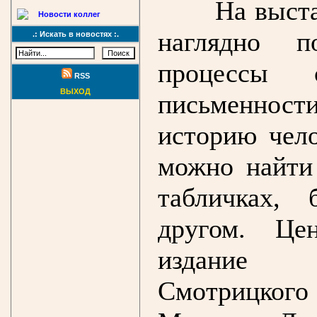
На выста
Новости коллег
наглядно п
.: Искать в новостях :.
процессы 
RSS
ВЫХОД
письменнос
историю чело
можно найти
табличках,
другом. Це
издание 
Смотрицкого