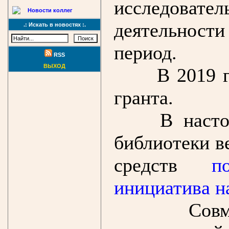
исследоват
Новости коллег
деятельнос
.: Искать в новостях :.
период.
RSS
ВЫХОД
В 2019 
гранта.
В наст
библиотеки в
средств
п
инициатива н
Сов