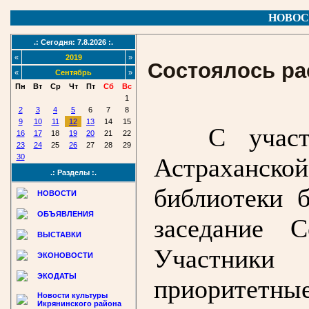
НОВОС
.: Сегодня: 7.8.2026 :.
«
2019
»
Состоялось ра
«
Сентябрь
»
Пн
Вт
Ср
Чт
Пт
Сб
Вс
1
2
3
4
5
6
7
8
9
10
11
12
13
14
15
С участ
16
17
18
19
20
21
22
23
24
25
26
27
28
29
30
Астраханс
.: Разделы :.
библиотеки 
НОВОСТИ
ОБЪЯВЛЕНИЯ
заседание 
ВЫСТАВКИ
Участник
ЭКОНОВОСТИ
ЭКОДАТЫ
приоритетн
Новости культуры
Икрянинского района