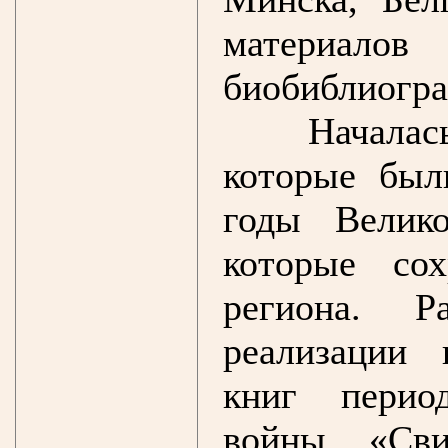
материало
биобиблиогра
Началас
которые был
годы Велик
которые сох
региона. Р
реализации 
книг перио
войны «Сви