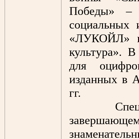
Победы» – 
социальных 
«ЛУКОЙЛ» в
культура». В
для оцифро
изданных в А
гг.
Спе
завершающем
знаменате