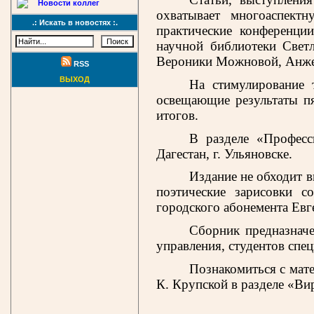
Новости коллег
охватывает многоаспект
.: Искать в новостях :.
практические конференции
научной библиотеки Свет
Вероники Можновой, Анже
RSS
ВЫХОД
На стимулирование 
освещающие результаты п
итогов.
В разделе «Професс
Дагестан, г. Ульяновске.
Издание не обходит в
поэтические зарисовки с
городского абонемента Ев
Сборник предназначе
управления, студентов спе
Познакомиться с мат
К. Крупской в разделе «Ви