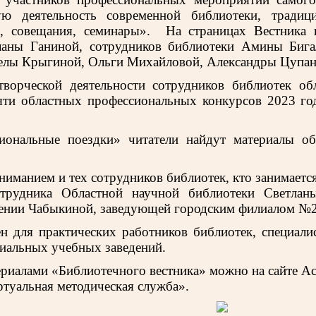
ную деятельность современной библиотеки, трад
, совещания, семинары».
На страницах Вестника 
ланы Ганиной, сотрудников библиотеки Амины Биг
лы Крыгиной, Ольги Михайловой, Александры Цупанк
творческой деятельности сотрудников библиотек об
яти областных профессиональных конкурсов 2023 го
иональные поездки» читатели найдут материалы об
ниманием и тех сотрудников библиотек, кто занимает
отрудника Областной научной библиотеки Светлан
гении Чабыкиной, заведующей городским филиалом №
н для практических работников библиотек, специал
циальных учебных заведений.
ериалами «Библиотечного вестника» можно на сайте Ас
ртуальная методическая служба».