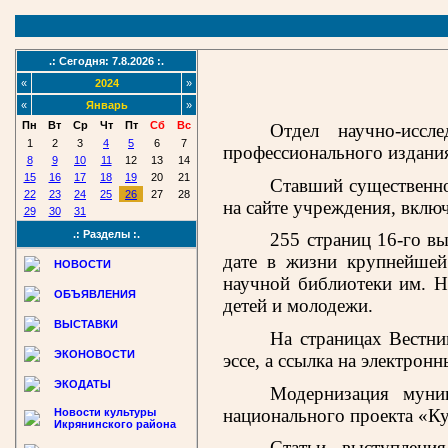
.: Сегодня: 7.8.2026 :.
«
2024
»
«
Январь
»
Пн
Вт
Ср
Чт
Пт
Сб
Вс
Отдел научно-иссл
1
2
3
4
5
6
7
профессионального издания
8
9
10
11
12
13
14
15
16
17
18
19
20
21
Ставший существенно
22
23
24
25
26
27
28
на сайте учреждения, вклю
29
30
31
.: Разделы :.
255 страниц 16-го в
дате в жизни крупнейшей
НОВОСТИ
научной библиотеки им. Н
ОБЪЯВЛЕНИЯ
детей и молодежи.
ВЫСТАВКИ
На страницах Вестни
ЭКОНОВОСТИ
эссе, а ссылка на электрон
ЭКОДАТЫ
Модернизация муни
национального проекта «Ку
Новости культуры
Икрянинского района
Статьи, выступлени