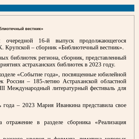
блиотечный вестник»
ил очередной 16-й выпуск продолжающегося
К. Крупской – сборник «Библиотечный вестник».
х библиотек региона, сборник, представленный
риятиях астраханских библиотек в 2023 году.
разделе «Событие года», посвященные юбилейной
к России – 185-летию Астраханской областной
III
Международный литературный фестиваль для
ь года – 2023 Мария Иванкина представила свое
 отражение в разделе сборника «Реализация
 разного уровня и формата, тематика которых