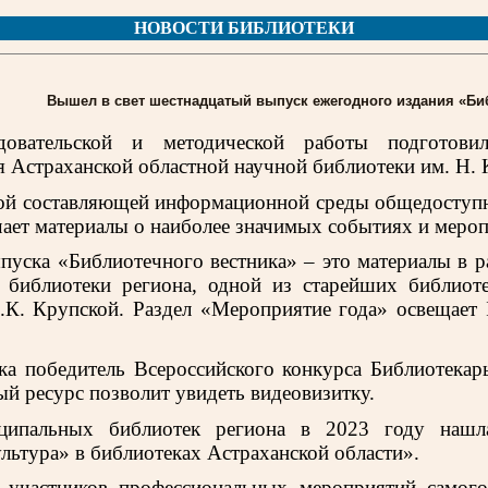
НОВОСТИ БИБЛИОТЕКИ
Вышел в свет шестнадцатый выпуск ежегодного издания «Би
едовательской и методической работы подготов
 Астраханской областной научной библиотеки им. Н. 
й составляющей информационной среды общедоступны
чает материалы о наиболее значимых событиях и мероп
ыпуска «Библиотечного вестника» – это материалы в 
 библиотеки региона, одной из старейших библиоте
.К. Крупской. Раздел «Мероприятие года» освещает
ка победитель Всероссийского конкурса Библиотекар
ный ресурс позволит увидеть видеовизитку.
ципальных библиотек региона в 2023 году нашла
льтура» в библиотеках Астраханской области».
я участников профессиональных мероприятий самого