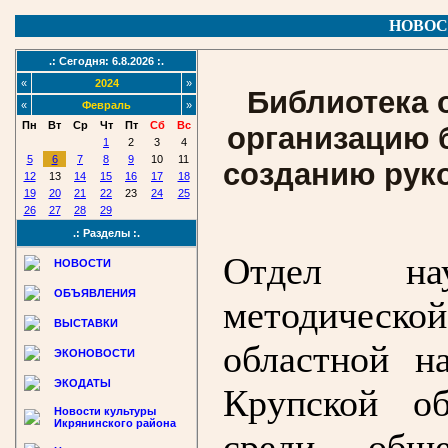
НОВОС
.: Сегодня: 6.8.2026 :.
«
2024
»
Библиотека 
«
Февраль
»
Пн
Вт
Ср
Чт
Пт
Сб
Вс
организацию 
1
2
3
4
5
6
7
8
9
10
11
созданию рук
12
13
14
15
16
17
18
19
20
21
22
23
24
25
26
27
28
29
.: Разделы :.
Отдел науч
НОВОСТИ
ОБЪЯВЛЕНИЯ
методическ
ВЫСТАВКИ
областной н
ЭКОНОВОСТИ
ЭКОДАТЫ
Крупской об
Новости культуры
Икрянинского района
среди обще