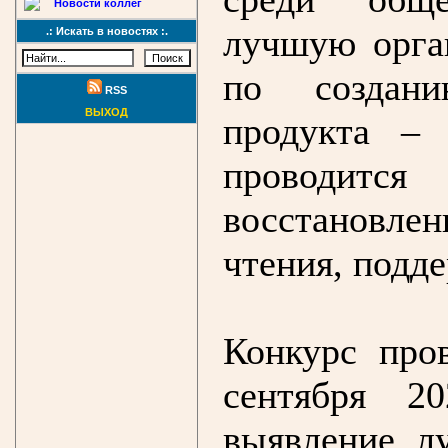
Новости коллег
лучшую орга
.: Искать в новостях :.
по создани
RSS
ВЫХОД
продукта – 
проводитс
восстановл
чтения, подд
Конкурс про
сентября 2
выявление л