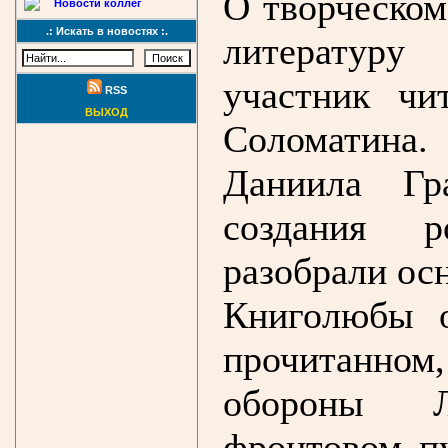
О творческом
Новости коллег
.: Искать в новостях :.
литературу
участник чи
RSS
ВЫХОД
Соломатина
Даниила Гр
создания р
разобрали ос
Книголюбы о
прочитанно
обороны Л
фронтовом п