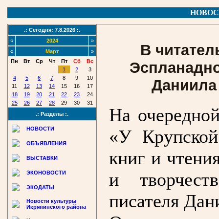
НОВОС
.: Сегодня: 7.8.2026 :.
«
2024
»
В читател
«
Март
»
Пн
Вт
Ср
Чт
Пт
Сб
Вс
Эспланадно
1
2
3
4
5
6
7
8
9
10
Даниила
11
12
13
14
15
16
17
18
19
20
21
22
23
24
25
26
27
28
29
30
31
На очередной
.: Разделы :.
НОВОСТИ
«У Крупской
ОБЪЯВЛЕНИЯ
книг и чтени
ВЫСТАВКИ
и творчест
ЭКОНОВОСТИ
ЭКОДАТЫ
писателя Дан
Новости культуры
Икрянинского района