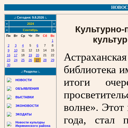
НОВОС
.: Сегодня: 9.8.2026 :.
«
2024
»
Культурно-
«
Сентябрь
»
Пн
Вт
Ср
Чт
Пт
Сб
Вс
культур
1
2
3
4
5
6
7
8
9
10
11
12
13
14
15
Астраханс
16
17
18
19
20
21
22
23
24
25
26
27
28
29
30
библиотека и
.: Разделы :.
итоги очер
НОВОСТИ
ОБЪЯВЛЕНИЯ
просветитель
ВЫСТАВКИ
волне». Этот
ЭКОНОВОСТИ
ЭКОДАТЫ
года, стал 
Новости культуры
Икрянинского района