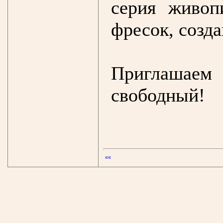
серия живоп
фресок, созд
Приглашае
свободный!
««