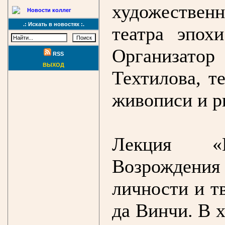
художествен
Новости коллег
.: Искать в новостях :.
театра эпох
Организато
RSS
ВЫХОД
Техтилова, т
живописи и р
Лекция «
Возрожден
личности и т
да Винчи. В 