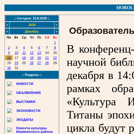
НОВОС
.: Сегодня: 10.8.2026 :.
«
2024
»
Образователь
«
Декабрь
»
Пн
Вт
Ср
Чт
Пт
Сб
Вс
1
В конференц-
2
3
4
5
6
7
8
9
10
11
12
13
14
15
научной библ
16
17
18
19
20
21
22
23
24
25
26
27
28
29
30
31
декабря в 14:
.: Разделы :.
НОВОСТИ
рамках обра
ОБЪЯВЛЕНИЯ
«Культура 
ВЫСТАВКИ
Титаны эпох
ЭКОНОВОСТИ
ЭКОДАТЫ
цикла будут 
Новости культуры
Икрянинского района