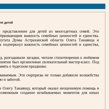
ля детей
е представление для детей из многодетных семей. Это
чёркивающим важность семейных ценностей и единства.
епутата Думы Астраханской области Олега Танаянца и
ик подчеркнул важность семейных ценностей и единства,
д, разгадывали загадки, читали стихотворения о любимом
риятия был организован увлекательный мастер-класс. Под
амять о чудесном празднике.
абываемым. Эти сюрпризы не только добавили волшебства
ю и заботой.
и Олегу Танаянцу, который оказал неоценимую помощь в
 возможным создание незабываемых моментов для юных