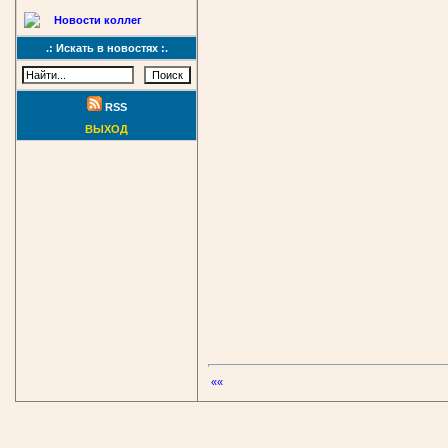
Новости коллег
.: Искать в новостях :.
RSS
ВЫХОД
««