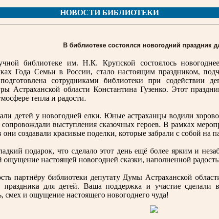
НОВОСТИ БИБЛИОТЕКИ
В библиотеке состоялся новогодний праздник д
учной библиотеке им. Н.К. Крупской состоялось новогодне
ках Года Семьи в России, стало настоящим праздником, под
 подготовлена сотрудниками библиотеки при содействии д
уры Астраханской области Константина Гузенко. Этот праздн
тмосфере тепла и радости.
али детей у новогодней елки. Юные астраханцы водили хорово
 сопровождали выступления сказочных героев. В рамках мероп
они создавали красивые поделки, которые забрали с собой на п
адкий подарок, что сделало этот день ещё более ярким и нез
ей ощущение настоящей новогодней сказки, наполненной радость
сть партнёру библиотеки депутату Думы Астраханской област
о праздника для детей. Ваша поддержка и участие сделали
ь, смех и ощущение настоящего новогоднего чуда!