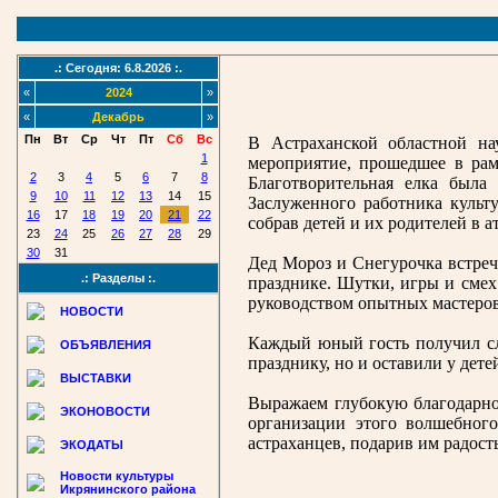
.: Сегодня: 6.8.2026 :.
«
2024
»
«
Декабрь
»
Пн
Вт
Ср
Чт
Пт
Сб
Вс
В Астраханской областной на
1
мероприятие, прошедшее в рам
2
3
4
5
6
7
8
Благотворительная елка была
9
10
11
12
13
14
15
Заслуженного работника культ
16
17
18
19
20
21
22
собрав детей и их родителей в а
23
24
25
26
27
28
29
30
31
Дед Мороз и Снегурочка встреч
.: Разделы :.
празднике. Шутки, игры и смех
руководством опытных мастеров 
НОВОСТИ
Каждый юный гость получил сл
ОБЪЯВЛЕНИЯ
празднику, но и оставили у дет
ВЫСТАВКИ
Выражаем глубокую благодарно
ЭКОНОВОСТИ
организации этого волшебног
астраханцев, подарив им радост
ЭКОДАТЫ
Новости культуры
Икрянинского района