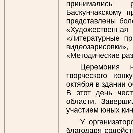
принимались р
Баскунчакскому п
представлены бол
«Художественна
«Литературные пр
видеозарисовки»,
«Методические раз
Церемония н
творческого кон
октября в здании о
В этот день чест
области. Заверши
участием юных кин
У организато
благодаря содейс