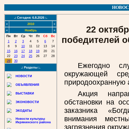
НОВОС
.: Сегодня: 6.8.2026 :.
«
2010
»
22 октяб
«
Ноябрь
»
Пн
Вт
Ср
Чт
Пт
Сб
Вс
победителей о
1
2
3
4
5
6
7
8
9
10
11
12
13
14
15
16
17
18
19
20
21
22
23
24
25
26
27
28
29
30
Ежегодно сл
.: Разделы :.
окружающей сре
НОВОСТИ
природоохранную а
ОБЪЯВЛЕНИЯ
Акция напра
ВЫСТАВКИ
обстановки на ос
ЭКОНОВОСТИ
заказника «Богд
ЭКОДАТЫ
внимания местн
Новости культуры
Икрянинского района
загрязнения окру