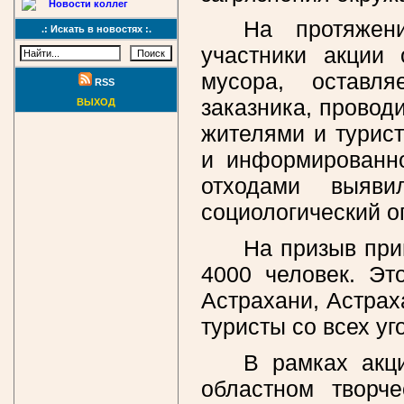
Новости коллег
На протяжен
.: Искать в новостях :.
участники акции 
мусора, оставля
RSS
заказника, прово
ВЫХОД
жителями и турист
и информированно
отходами выяв
социологический о
На призыв при
4000 человек. Эт
Астрахани, Астрах
туристы со всех уг
В рамках акц
областном творче