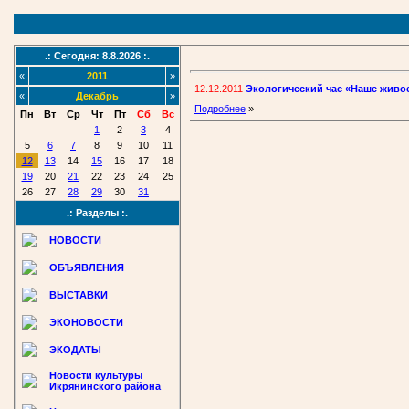
.: Сегодня: 8.8.2026 :.
«
2011
»
12.12.2011
Экологический час «Наше живо
«
Декабрь
»
Подробнее
»
Пн
Вт
Ср
Чт
Пт
Сб
Вс
1
2
3
4
5
6
7
8
9
10
11
12
13
14
15
16
17
18
19
20
21
22
23
24
25
26
27
28
29
30
31
.: Разделы :.
НОВОСТИ
ОБЪЯВЛЕНИЯ
ВЫСТАВКИ
ЭКОНОВОСТИ
ЭКОДАТЫ
Новости культуры
Икрянинского района