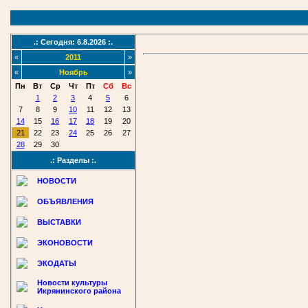
.: Сегодня: 6.8.2026 :.
«
2011
»
«
Ноябрь
»
Пн
Вт
Ср
Чт
Пт
Сб
Вс
1
2
3
4
5
6
7
8
9
10
11
12
13
14
15
16
17
18
19
20
21
22
23
24
25
26
27
28
29
30
.: Разделы :.
НОВОСТИ
ОБЪЯВЛЕНИЯ
ВЫСТАВКИ
ЭКОНОВОСТИ
ЭКОДАТЫ
Новости культуры
Икрянинского района