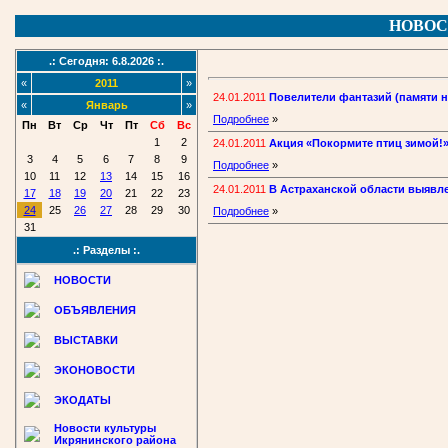
НОВОС
.: Сегодня: 6.8.2026 :.
«
2011
»
24.01.2011
Повелители фантазий (памяти н
«
Январь
»
Подробнее
»
Пн
Вт
Ср
Чт
Пт
Сб
Вс
1
2
24.01.2011
Акция «Покормите птиц зимой!»
3
4
5
6
7
8
9
Подробнее
»
10
11
12
13
14
15
16
24.01.2011
В Астраханской области выявл
17
18
19
20
21
22
23
24
25
26
27
28
29
30
Подробнее
»
31
.: Разделы :.
НОВОСТИ
ОБЪЯВЛЕНИЯ
ВЫСТАВКИ
ЭКОНОВОСТИ
ЭКОДАТЫ
Новости культуры
Икрянинского района