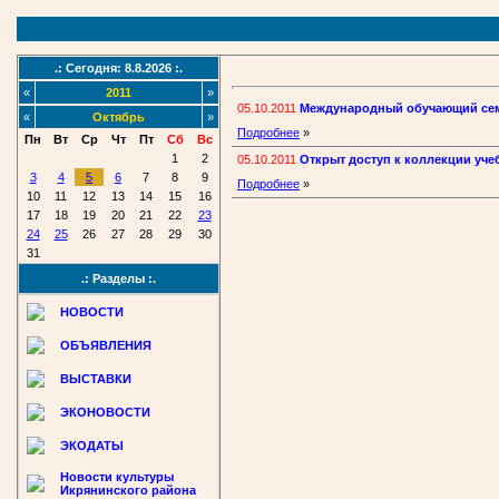
.: Сегодня: 8.8.2026 :.
«
2011
»
05.10.2011
Международный обучающий семин
«
Октябрь
»
Подробнее
»
Пн
Вт
Ср
Чт
Пт
Сб
Вс
1
2
05.10.2011
Открыт доступ к коллекции уче
3
4
5
6
7
8
9
Подробнее
»
10
11
12
13
14
15
16
17
18
19
20
21
22
23
24
25
26
27
28
29
30
31
.: Разделы :.
НОВОСТИ
ОБЪЯВЛЕНИЯ
ВЫСТАВКИ
ЭКОНОВОСТИ
ЭКОДАТЫ
Новости культуры
Икрянинского района