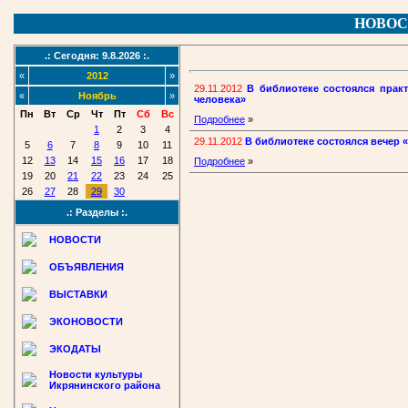
НОВОС
.: Сегодня: 9.8.2026 :.
«
2012
»
29.11.2012
В библиотеке состоялся прак
«
Ноябрь
»
человека»
Пн
Вт
Ср
Чт
Пт
Сб
Вс
Подробнее
»
1
2
3
4
29.11.2012
В библиотеке состоялся вечер 
5
6
7
8
9
10
11
12
13
14
15
16
17
18
Подробнее
»
19
20
21
22
23
24
25
26
27
28
29
30
.: Разделы :.
НОВОСТИ
ОБЪЯВЛЕНИЯ
ВЫСТАВКИ
ЭКОНОВОСТИ
ЭКОДАТЫ
Новости культуры
Икрянинского района