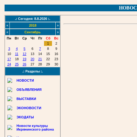
НОВОС
.: Сегодня: 8.8.2026 :.
«
2018
»
«
Сентябрь
»
Пн
Вт
Ср
Чт
Пт
Сб
Вс
1
2
3
4
5
6
7
8
9
10
11
12
13
14
15
16
17
18
19
20
21
22
23
24
25
26
27
28
29
30
.: Разделы :.
НОВОСТИ
ОБЪЯВЛЕНИЯ
ВЫСТАВКИ
ЭКОНОВОСТИ
ЭКОДАТЫ
Новости культуры
Икрянинского района