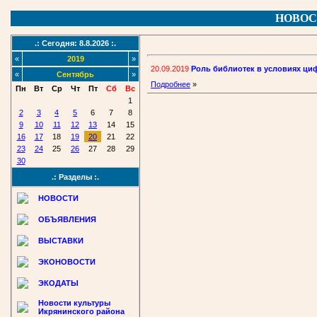
НОВОС
.: Сегодня: 8.8.2026 :.
«
2019
»
20.09.2019
Роль библиотек в условиях ц
«
Сентябрь
»
Подробнее
»
Пн
Вт
Ср
Чт
Пт
Сб
Вс
1
2
3
4
5
6
7
8
9
10
11
12
13
14
15
16
17
18
19
20
21
22
23
24
25
26
27
28
29
30
.: Разделы :.
НОВОСТИ
ОБЪЯВЛЕНИЯ
ВЫСТАВКИ
ЭКОНОВОСТИ
ЭКОДАТЫ
Новости культуры
Икрянинского района