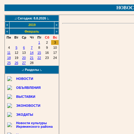
НОВОС
.: Сегодня: 8.8.2026 :.
«
2019
»
«
Февраль
»
Пн
Вт
Ср
Чт
Пт
Сб
Вс
1
2
3
4
5
6
7
8
9
10
11
12
13
14
15
16
17
18
19
20
21
22
23
24
25
26
27
28
.: Разделы :.
НОВОСТИ
ОБЪЯВЛЕНИЯ
ВЫСТАВКИ
ЭКОНОВОСТИ
ЭКОДАТЫ
Новости культуры
Икрянинского района