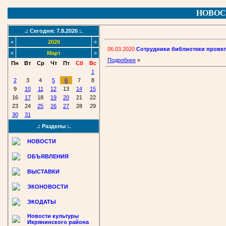
НОВОС
.: Сегодня: 7.8.2026 :.
«
2020
»
06.03.2020
Сотрудники библиотеки провел
«
Март
»
Подробнее
»
Пн
Вт
Ср
Чт
Пт
Сб
Вс
1
2
3
4
5
6
7
8
9
10
11
12
13
14
15
16
17
18
19
20
21
22
23
24
25
26
27
28
29
30
31
.: Разделы :.
НОВОСТИ
ОБЪЯВЛЕНИЯ
ВЫСТАВКИ
ЭКОНОВОСТИ
ЭКОДАТЫ
Новости культуры
Икрянинского района