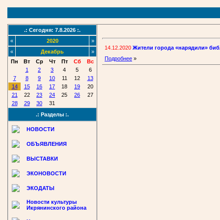
.: Сегодня: 7.8.2026 :.
«
2020
»
14.12.2020
Жители города «нарядили» биб
«
Декабрь
»
Подробнее
»
Пн
Вт
Ср
Чт
Пт
Сб
Вс
1
2
3
4
5
6
7
8
9
10
11
12
13
14
15
16
17
18
19
20
21
22
23
24
25
26
27
28
29
30
31
.: Разделы :.
НОВОСТИ
ОБЪЯВЛЕНИЯ
ВЫСТАВКИ
ЭКОНОВОСТИ
ЭКОДАТЫ
Новости культуры
Икрянинского района