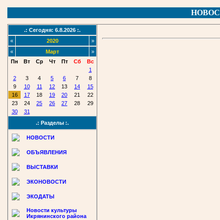
НОВОС
.: Сегодня: 6.8.2026 :.
«
2020
»
«
Март
»
Пн
Вт
Ср
Чт
Пт
Сб
Вс
1
2
3
4
5
6
7
8
9
10
11
12
13
14
15
16
17
18
19
20
21
22
23
24
25
26
27
28
29
30
31
.: Разделы :.
НОВОСТИ
ОБЪЯВЛЕНИЯ
ВЫСТАВКИ
ЭКОНОВОСТИ
ЭКОДАТЫ
Новости культуры
Икрянинского района