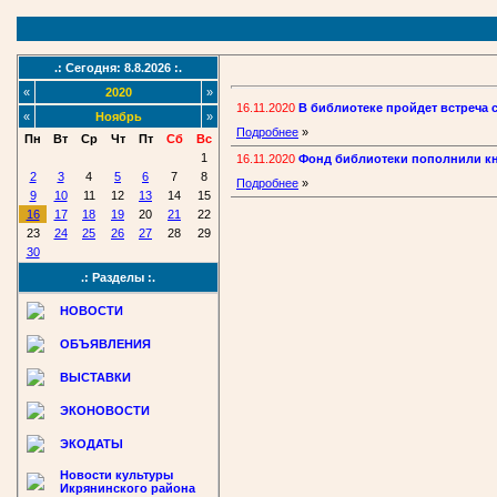
.: Сегодня: 8.8.2026 :.
«
2020
»
16.11.2020
В библиотеке пройдет встреча 
«
Ноябрь
»
Подробнее
»
Пн
Вт
Ср
Чт
Пт
Сб
Вс
1
16.11.2020
Фонд библиотеки пополнили кн
2
3
4
5
6
7
8
Подробнее
»
9
10
11
12
13
14
15
16
17
18
19
20
21
22
23
24
25
26
27
28
29
30
.: Разделы :.
НОВОСТИ
ОБЪЯВЛЕНИЯ
ВЫСТАВКИ
ЭКОНОВОСТИ
ЭКОДАТЫ
Новости культуры
Икрянинского района