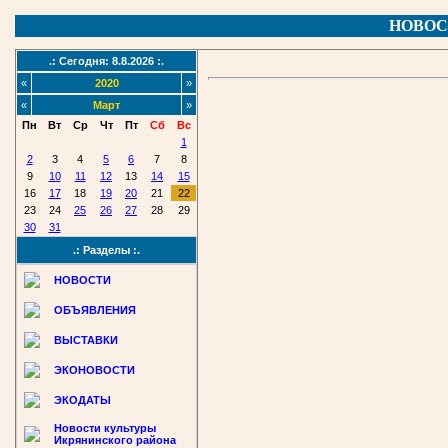
НОВОС
.: Сегодня: 8.8.2026 :.
«
2020
»
«
Март
»
Пн
Вт
Ср
Чт
Пт
Сб
Вс
1
2
3
4
5
6
7
8
9
10
11
12
13
14
15
16
17
18
19
20
21
22
23
24
25
26
27
28
29
30
31
.: Разделы :.
НОВОСТИ
ОБЪЯВЛЕНИЯ
ВЫСТАВКИ
ЭКОНОВОСТИ
ЭКОДАТЫ
Новости культуры
Икрянинского района