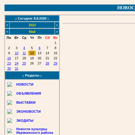
НОВОС
.: Сегодня: 8.8.2026 :.
«
2022
»
«
Май
»
Пн
Вт
Ср
Чт
Пт
Сб
Вс
1
2
3
4
5
6
7
8
9
10
11
12
13
14
15
16
17
18
19
20
21
22
23
24
25
26
27
28
29
30
31
.: Разделы :.
НОВОСТИ
ОБЪЯВЛЕНИЯ
ВЫСТАВКИ
ЭКОНОВОСТИ
ЭКОДАТЫ
Новости культуры
Икрянинского района