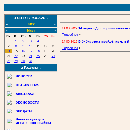
.: Сегодня: 6.8.2026 :.
«
2022
»
14.03.2022
14 марта – День православной 
«
Март
»
Подробнее
»
Пн
Вт
Ср
Чт
Пт
Сб
Вс
1
2
3
4
5
6
14.03.2022
В библиотеке пройдёт круглый
7
8
9
10
11
12
13
Подробнее
»
14
15
16
17
18
19
20
21
22
23
24
25
26
27
28
29
30
31
.: Разделы :.
НОВОСТИ
ОБЪЯВЛЕНИЯ
ВЫСТАВКИ
ЭКОНОВОСТИ
ЭКОДАТЫ
Новости культуры
Икрянинского района