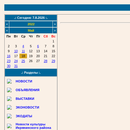
.: Сегодня: 7.8.2026 :.
«
2022
»
«
Май
»
Пн
Вт
Ср
Чт
Пт
Сб
Вс
1
2
3
4
5
6
7
8
9
10
11
12
13
14
15
16
17
18
19
20
21
22
23
24
25
26
27
28
29
30
31
.: Разделы :.
НОВОСТИ
ОБЪЯВЛЕНИЯ
ВЫСТАВКИ
ЭКОНОВОСТИ
ЭКОДАТЫ
Новости культуры
Икрянинского района