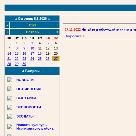
.: Сегодня: 8.8.2026 :.
«
2022
»
27.11.2022
Читайте и обсуждайте книги в 
«
Ноябрь
»
Подробнее
»
Пн
Вт
Ср
Чт
Пт
Сб
Вс
1
2
3
4
5
6
7
8
9
10
11
12
13
14
15
16
17
18
19
20
21
22
23
24
25
26
27
28
29
30
.: Разделы :.
НОВОСТИ
ОБЪЯВЛЕНИЯ
ВЫСТАВКИ
ЭКОНОВОСТИ
ЭКОДАТЫ
Новости культуры
Икрянинского района