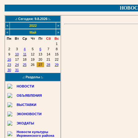
НОВОС
.: Сегодня: 9.8.2026 :.
«
2022
»
«
Май
»
Пн
Вт
Ср
Чт
Пт
Сб
Вс
1
2
3
4
5
6
7
8
9
10
11
12
13
14
15
16
17
18
19
20
21
22
23
24
25
26
27
28
29
30
31
.: Разделы :.
НОВОСТИ
ОБЪЯВЛЕНИЯ
ВЫСТАВКИ
ЭКОНОВОСТИ
ЭКОДАТЫ
Новости культуры
Икрянинского района