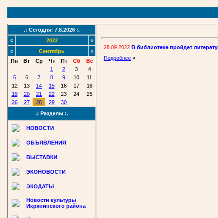
.: Сегодня: 7.8.2026 :.
«
2022
»
28.09.2022
В библиотеке пройдет литерат
«
Сентябрь
»
Подробнее
»
Пн
Вт
Ср
Чт
Пт
Сб
Вс
1
2
3
4
5
6
7
8
9
10
11
12
13
14
15
16
17
18
19
20
21
22
23
24
25
26
27
28
29
30
.: Разделы :.
НОВОСТИ
ОБЪЯВЛЕНИЯ
ВЫСТАВКИ
ЭКОНОВОСТИ
ЭКОДАТЫ
Новости культуры
Икрянинского района