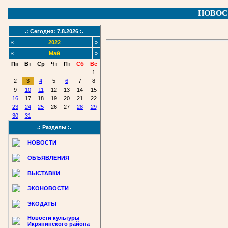
НОВОС
.: Сегодня: 7.8.2026 :.
«
2022
»
«
Май
»
Пн
Вт
Ср
Чт
Пт
Сб
Вс
1
2
3
4
5
6
7
8
9
10
11
12
13
14
15
16
17
18
19
20
21
22
23
24
25
26
27
28
29
30
31
.: Разделы :.
НОВОСТИ
ОБЪЯВЛЕНИЯ
ВЫСТАВКИ
ЭКОНОВОСТИ
ЭКОДАТЫ
Новости культуры
Икрянинского района