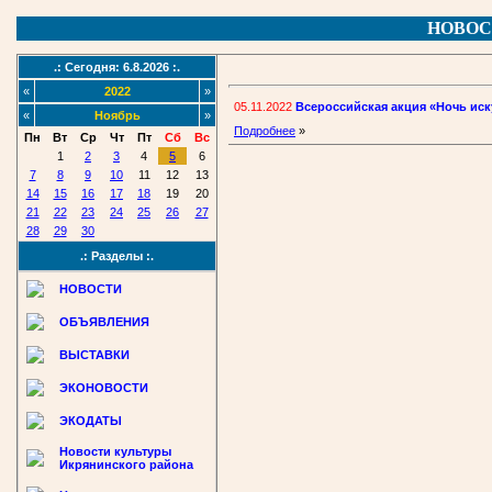
НОВОС
.: Сегодня: 6.8.2026 :.
«
2022
»
05.11.2022
Всероссийская акция «Ночь иск
«
Ноябрь
»
Подробнее
»
Пн
Вт
Ср
Чт
Пт
Сб
Вс
1
2
3
4
5
6
7
8
9
10
11
12
13
14
15
16
17
18
19
20
21
22
23
24
25
26
27
28
29
30
.: Разделы :.
НОВОСТИ
ОБЪЯВЛЕНИЯ
ВЫСТАВКИ
ЭКОНОВОСТИ
ЭКОДАТЫ
Новости культуры
Икрянинского района