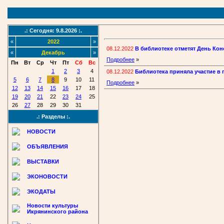
.: Сегодня: 9.8.2026 :.
«
2022
»
08.12.2022
В библиотеке отметят День Ко
«
Декабрь
»
Подробнее
»
Пн
Вт
Ср
Чт
Пт
Сб
Вс
1
2
3
4
08.12.2022
Библиотека приняла участие в 
5
6
7
8
9
10
11
Подробнее
»
12
13
14
15
16
17
18
19
20
21
22
23
24
25
26
27
28
29
30
31
.: Разделы :.
НОВОСТИ
ОБЪЯВЛЕНИЯ
ВЫСТАВКИ
ЭКОНОВОСТИ
ЭКОДАТЫ
Новости культуры
Икрянинского района