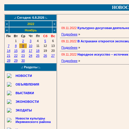
НОВОС
.: Сегодня: 6.8.2026 :.
«
2022
»
09.11.2022
Культурно-досуговая деятельно
«
Ноябрь
»
Подробнее
»
Пн
Вт
Ср
Чт
Пт
Сб
Вс
1
2
3
4
5
6
09.11.2022
В Астрахани откроется экспоз
7
8
9
10
11
12
13
Подробнее
»
14
15
16
17
18
19
20
09.11.2022
Народное искусство – источни
21
22
23
24
25
26
27
28
29
30
Подробнее
»
.: Разделы :.
НОВОСТИ
ОБЪЯВЛЕНИЯ
ВЫСТАВКИ
ЭКОНОВОСТИ
ЭКОДАТЫ
Новости культуры
Икрянинского района