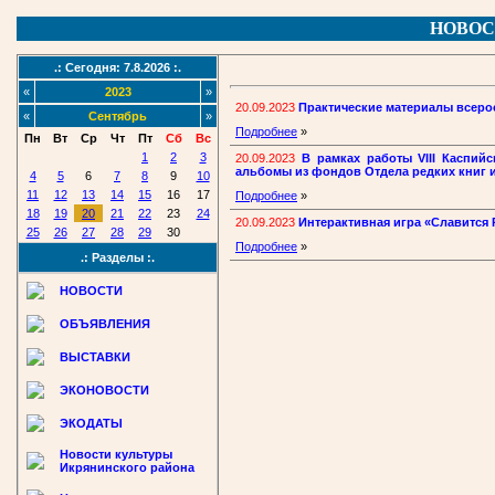
НОВОС
.: Сегодня: 7.8.2026 :.
«
2023
»
20.09.2023
Практические материалы всер
«
Сентябрь
»
Подробнее
»
Пн
Вт
Ср
Чт
Пт
Сб
Вс
1
2
3
20.09.2023
В рамках работы VIII Каспий
альбомы из фондов Отдела редких книг 
4
5
6
7
8
9
10
11
12
13
14
15
16
17
Подробнее
»
18
19
20
21
22
23
24
20.09.2023
Интерактивная игра «Славится 
25
26
27
28
29
30
Подробнее
»
.: Разделы :.
НОВОСТИ
ОБЪЯВЛЕНИЯ
ВЫСТАВКИ
ЭКОНОВОСТИ
ЭКОДАТЫ
Новости культуры
Икрянинского района