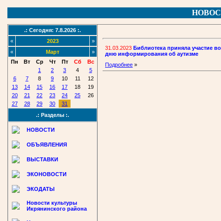
НОВОС
.: Сегодня: 7.8.2026 :.
«
2023
»
31.03.2023
Библиотека приняла участие 
«
Март
»
дню информирования об аутизме
Пн
Вт
Ср
Чт
Пт
Сб
Вс
Подробнее
»
1
2
3
4
5
6
7
8
9
10
11
12
13
14
15
16
17
18
19
20
21
22
23
24
25
26
27
28
29
30
31
.: Разделы :.
НОВОСТИ
ОБЪЯВЛЕНИЯ
ВЫСТАВКИ
ЭКОНОВОСТИ
ЭКОДАТЫ
Новости культуры
Икрянинского района