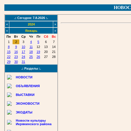
НОВОС
.: Сегодня: 7.8.2026 :.
«
2024
»
«
Январь
»
Пн
Вт
Ср
Чт
Пт
Сб
Вс
1
2
3
4
5
6
7
8
9
10
11
12
13
14
15
16
17
18
19
20
21
22
23
24
25
26
27
28
29
30
31
.: Разделы :.
НОВОСТИ
ОБЪЯВЛЕНИЯ
ВЫСТАВКИ
ЭКОНОВОСТИ
ЭКОДАТЫ
Новости культуры
Икрянинского района