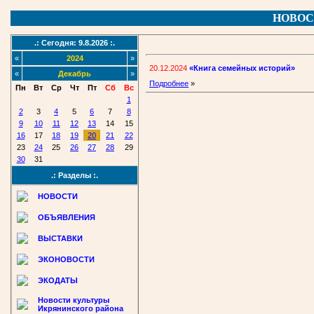
НОВОС
.: Сегодня: 9.8.2026 :.
«
2024
»
20.12.2024
«Книга семейных историй»
«
Декабрь
»
Подробнее
»
Пн
Вт
Ср
Чт
Пт
Сб
Вс
1
2
3
4
5
6
7
8
9
10
11
12
13
14
15
16
17
18
19
20
21
22
23
24
25
26
27
28
29
30
31
.: Разделы :.
НОВОСТИ
ОБЪЯВЛЕНИЯ
ВЫСТАВКИ
ЭКОНОВОСТИ
ЭКОДАТЫ
Новости культуры
Икрянинского района