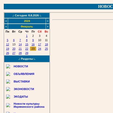
НОВОС
.: Сегодня: 8.8.2026 :.
«
2024
»
«
Февраль
»
Пн
Вт
Ср
Чт
Пт
Сб
Вс
1
2
3
4
5
6
7
8
9
10
11
12
13
14
15
16
17
18
19
20
21
22
23
24
25
26
27
28
29
.: Разделы :.
НОВОСТИ
ОБЪЯВЛЕНИЯ
ВЫСТАВКИ
ЭКОНОВОСТИ
ЭКОДАТЫ
Новости культуры
Икрянинского района