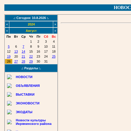
НОВОС
.: Сегодня: 10.8.2026 :.
«
2024
»
«
Август
»
Пн
Вт
Ср
Чт
Пт
Сб
Вс
1
2
3
4
5
6
7
8
9
10
11
12
13
14
15
16
17
18
19
20
21
22
23
24
25
26
27
28
29
30
31
.: Разделы :.
НОВОСТИ
ОБЪЯВЛЕНИЯ
ВЫСТАВКИ
ЭКОНОВОСТИ
ЭКОДАТЫ
Новости культуры
Икрянинского района