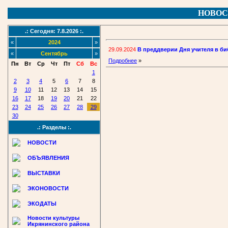
НОВОС
.: Сегодня: 7.8.2026 :.
«
2024
»
29.09.2024
В преддверии Дня учителя в б
«
Сентябрь
»
Подробнее
»
Пн
Вт
Ср
Чт
Пт
Сб
Вс
1
2
3
4
5
6
7
8
9
10
11
12
13
14
15
16
17
18
19
20
21
22
23
24
25
26
27
28
29
30
.: Разделы :.
НОВОСТИ
ОБЪЯВЛЕНИЯ
ВЫСТАВКИ
ЭКОНОВОСТИ
ЭКОДАТЫ
Новости культуры
Икрянинского района