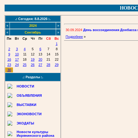
НОВОС
.: Сегодня: 8.8.2026 :.
«
2024
»
30.09.2024
День воссоединения Донбасса 
«
Сентябрь
»
Подробнее
»
Пн
Вт
Ср
Чт
Пт
Сб
Вс
1
2
3
4
5
6
7
8
9
10
11
12
13
14
15
16
17
18
19
20
21
22
23
24
25
26
27
28
29
30
.: Разделы :.
НОВОСТИ
ОБЪЯВЛЕНИЯ
ВЫСТАВКИ
ЭКОНОВОСТИ
ЭКОДАТЫ
Новости культуры
Икрянинского района