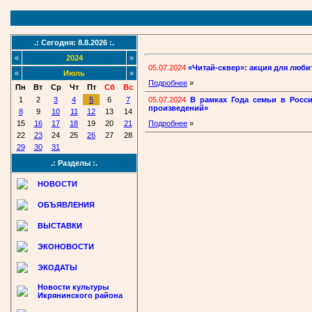
.: Сегодня: 8.8.2026 :.
«
2024
»
05.07.2024
«Читай-сквер»: акция для люби
«
Июль
»
Подробнее
»
Пн
Вт
Ср
Чт
Пт
Сб
Вс
05.07.2024
В рамках Года семьи в Росс
1
2
3
4
5
6
7
произведений»
8
9
10
11
12
13
14
15
16
17
18
19
20
21
Подробнее
»
22
23
24
25
26
27
28
29
30
31
.: Разделы :.
НОВОСТИ
ОБЪЯВЛЕНИЯ
ВЫСТАВКИ
ЭКОНОВОСТИ
ЭКОДАТЫ
Новости культуры
Икрянинского района