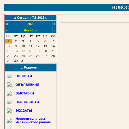
НОВОС
.: Сегодня: 7.8.2026 :.
«
2025
»
«
Декабрь
»
Пн
Вт
Ср
Чт
Пт
Сб
Вс
1
2
3
4
5
6
7
8
9
10
11
12
13
14
15
16
17
18
19
20
21
22
23
24
25
26
27
28
29
30
31
.: Разделы :.
НОВОСТИ
ОБЪЯВЛЕНИЯ
ВЫСТАВКИ
ЭКОНОВОСТИ
ЭКОДАТЫ
Новости культуры
Икрянинского района