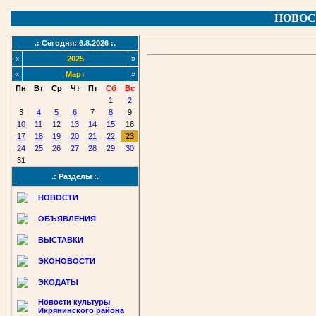
НОВОС
.: Сегодня: 6.8.2026 :.
«
2025
»
«
Март
»
Пн
Вт
Ср
Чт
Пт
Сб
Вс
1
2
3
4
5
6
7
8
9
10
11
12
13
14
15
16
17
18
19
20
21
22
23
24
25
26
27
28
29
30
31
.: Разделы :.
НОВОСТИ
ОБЪЯВЛЕНИЯ
ВЫСТАВКИ
ЭКОНОВОСТИ
ЭКОДАТЫ
Новости культуры
Икрянинского района