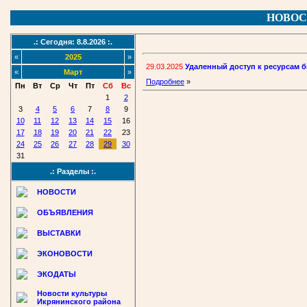
НОВОС
.: Сегодня: 8.8.2026 :.
«
2025
»
29.03.2025
Удаленный доступ к ресурсам 
«
Март
»
Подробнее
»
Пн
Вт
Ср
Чт
Пт
Сб
Вс
1
2
3
4
5
6
7
8
9
10
11
12
13
14
15
16
17
18
19
20
21
22
23
24
25
26
27
28
29
30
31
.: Разделы :.
НОВОСТИ
ОБЪЯВЛЕНИЯ
ВЫСТАВКИ
ЭКОНОВОСТИ
ЭКОДАТЫ
Новости культуры
Икрянинского района