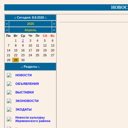
НОВОС
.: Сегодня: 8.8.2026 :.
«
2025
»
«
Апрель
»
Пн
Вт
Ср
Чт
Пт
Сб
Вс
1
2
3
4
5
6
7
8
9
10
11
12
13
14
15
16
17
18
19
20
21
22
23
24
25
26
27
28
29
30
.: Разделы :.
НОВОСТИ
ОБЪЯВЛЕНИЯ
ВЫСТАВКИ
ЭКОНОВОСТИ
ЭКОДАТЫ
Новости культуры
Икрянинского района