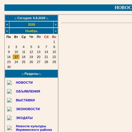
НОВОС
.: Сегодня: 6.8.2026 :.
«
2026
»
«
Ноябрь
»
Пн
Вт
Ср
Чт
Пт
Сб
Вс
1
2
3
4
5
6
7
8
9
10
11
12
13
14
15
16
17
18
19
20
21
22
23
24
25
26
27
28
29
30
.: Разделы :.
НОВОСТИ
ОБЪЯВЛЕНИЯ
ВЫСТАВКИ
ЭКОНОВОСТИ
ЭКОДАТЫ
Новости культуры
Икрянинского района