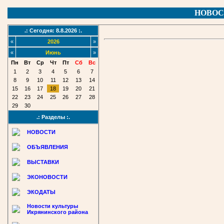
НОВОС
.: Сегодня: 8.8.2026 :.
«
2026
»
«
Июнь
»
Пн
Вт
Ср
Чт
Пт
Сб
Вс
1
2
3
4
5
6
7
8
9
10
11
12
13
14
15
16
17
18
19
20
21
22
23
24
25
26
27
28
29
30
.: Разделы :.
НОВОСТИ
ОБЪЯВЛЕНИЯ
ВЫСТАВКИ
ЭКОНОВОСТИ
ЭКОДАТЫ
Новости культуры
Икрянинского района