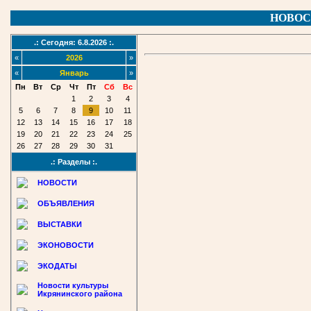
НОВОС
.: Сегодня: 6.8.2026 :.
«
2026
»
«
Январь
»
Пн
Вт
Ср
Чт
Пт
Сб
Вс
1
2
3
4
5
6
7
8
9
10
11
12
13
14
15
16
17
18
19
20
21
22
23
24
25
26
27
28
29
30
31
.: Разделы :.
НОВОСТИ
ОБЪЯВЛЕНИЯ
ВЫСТАВКИ
ЭКОНОВОСТИ
ЭКОДАТЫ
Новости культуры
Икрянинского района