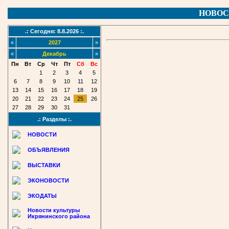
НОВОС
.: Сегодня: 8.8.2026 :.
«
2027
»
«
Декабрь
»
Пн
Вт
Ср
Чт
Пт
Сб
Вс
1
2
3
4
5
6
7
8
9
10
11
12
13
14
15
16
17
18
19
20
21
22
23
24
25
26
27
28
29
30
31
.: Разделы :.
НОВОСТИ
ОБЪЯВЛЕНИЯ
ВЫСТАВКИ
ЭКОНОВОСТИ
ЭКОДАТЫ
Новости культуры
Икрянинского района