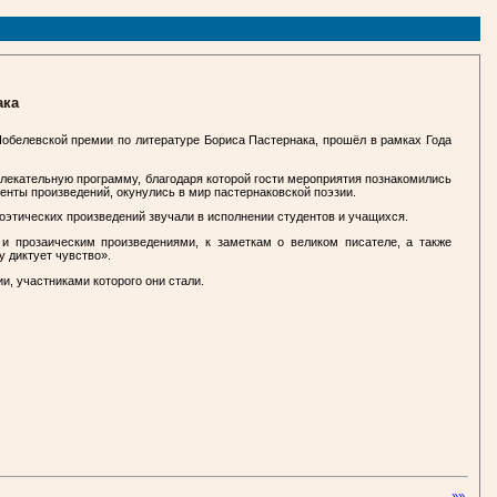
ака
обелевской премии по литературе Бориса Пастернака, прошёл в рамках Года
влекательную программу, благодаря которой гости мероприятия познакомились
енты произведений, окунулись в мир пастернаковской поэзии.
поэтических произведений звучали в исполнении студентов и учащихся.
и прозаическим произведениями, к заметкам о великом писателе, а также
 диктует чувство».
и, участниками которого они стали.
»»