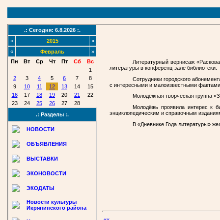
.: Сегодня: 6.8.2026 :.
«
2015
»
«
Февраль
»
Пн
Вт
Ср
Чт
Пт
Сб
Вс
Литературный вернисаж «Раскова
литературы в конференц-зале библиотеки.
1
2
3
4
5
6
7
8
Сотрудники городского абонемент
с интересными и малоизвестными фактами и
9
10
11
12
13
14
15
16
17
18
19
20
21
22
Молодёжная творческая группа «З
23
24
25
26
27
28
Молодёжь проявила интерес к би
энциклопедическим и справочным изданиям
.: Разделы :.
В «Дневнике Года литературы» жел
НОВОСТИ
ОБЪЯВЛЕНИЯ
ВЫСТАВКИ
ЭКОНОВОСТИ
ЭКОДАТЫ
Новости культуры
Икрянинского района
««