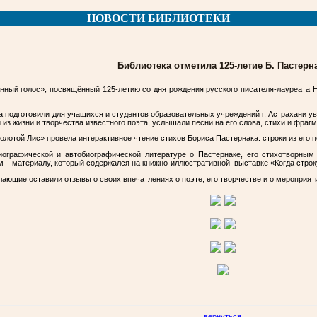
НОВОСТИ БИБЛИОТЕКИ
Библиотека отметила 125-летие Б. Пастерн
нный голос», посвящённый 125-летию со дня рождения русского писателя-лауреата Н
а подготовили для учащихся и студентов образовательных учреждений г. Астрахани у
з жизни и творчества известного поэта, услышали песни на его слова, стихи и фрагм
олотой Лис» провела интерактивное чтение стихов Бориса Пастернака: строки из его 
ографической и автобиографической литературе о Пастернаке, его стихотворным 
 – материалу, который содержался на книжно-иллюстративной выставке «Когда строку
ающие оставили отзывы о своих впечатлениях о поэте, его творчестве и о мероприяти
вернуться